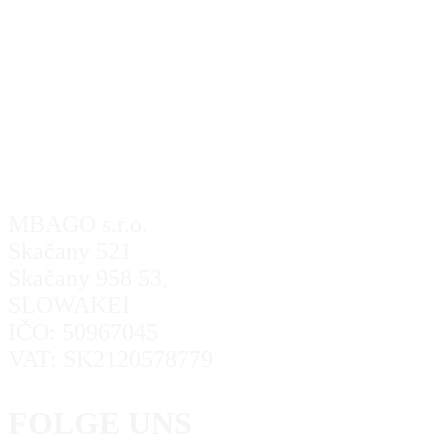
MBAGO s.r.o.
Skačany 521
Skačany 958 53,
SLOWAKEI
IČO: 50967045
VAT: SK2120578779
FOLGE UNS